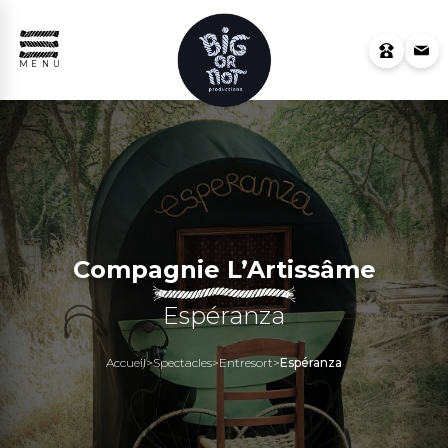
MENU
Compagnie L’Artissâme
Espéranza
Accueil
>
Spectacles
>
Entresort
>
Espéranza