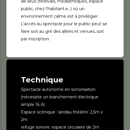
de lieux (festivals, médiathèques, espace
public, chez l’habitant.e…) où un
environnement calme est à privilégier.
L’accès au spectacle pour le public peut se
faire soit au gré des allées et venues, soit
par inscription.
Technique
Spectacle autonome en sonorisation
(nécessite un branchement électrique
simple 16 A)
Espace scénique : landau théâtre: 2,5m x
2m
refuge sonore: espace circulaire de 2m