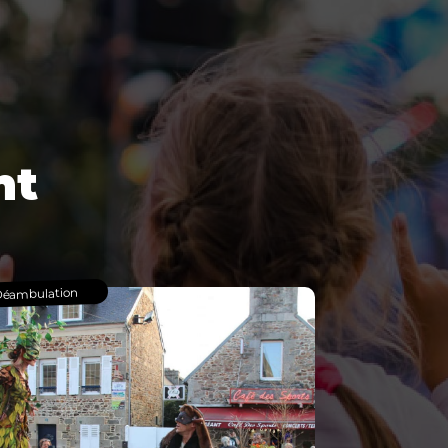
nt
éambulation