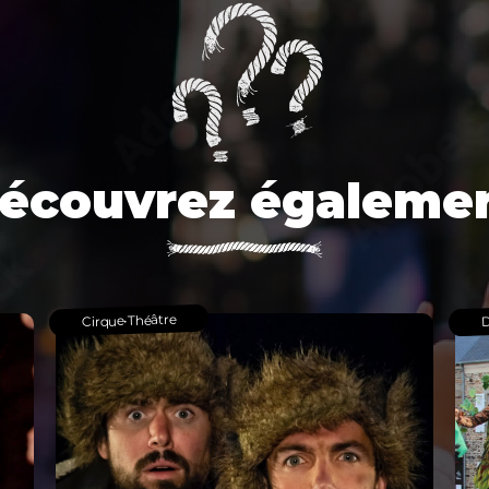
écouvrez égaleme
Théâtre
D
•
Cirque