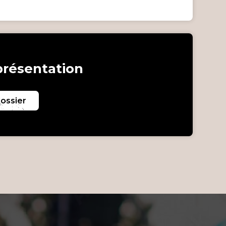
présentation
dossier