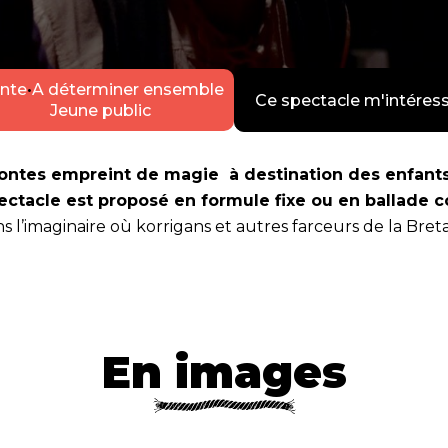
nte
•
A déterminer ensemble
Ce spectacle m'intéres
Jeune public
contes empreint de magie à destination des enfants d
ectacle est proposé en formule fixe ou en ballade c
s l’imaginaire où korrigans et autres farceurs de la Br
En images