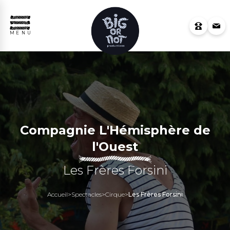
MENU
Compagnie L'Hémisphère de
l'Ouest
Les Frères Forsini
Accueil
>
Spectacles
>
Cirque
>
Les Frères Forsini