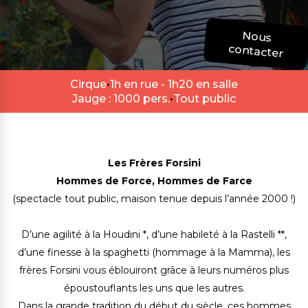
Nous
contacter
Cirque
•
1h en rue - 1h20 en salle
Jauge : 1000 pers.
•
Tout public
Les Frères
Forsini
Hommes de Force, Hommes de Farce
(spectacle tout public, maison tenue depuis l’année 2000 !)
D’une agilité à la
Houdini
*, d’une habileté à la
Rastelli
**,
d’une finesse à la
spaghetti
(hommage à la Mamma),
les
frères
Forsini
vous éblouiront grâce à leurs numéros
plus
époustouflants les uns que les autres.
Dans la
grande tradition
du début du siècle,
ces
hommes