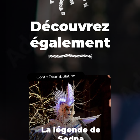
Découvrez
également
Déambulation
•
Conte
La légende de
Sedna