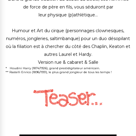
de force
de père en fils,
vous séduiront par
leur
physique
(p)
athlétique
…
Humour
et
Art du cirque
(personnages clownesques,
numéros, jongleries, saltimbanque) pour un duo désopilant
où la filiation est à chercher du côté des
Chaplin
,
Keaton
et
autres
Laurel et Hardy
.
Version rue & cabaret & Salle
*   
Houdini Harry
 (
1874/1926
), grand prestidigitateur américain.
** 
Rastelli Enrico
 (
1896/1931
), le plus grand jongleur de tous les temps !