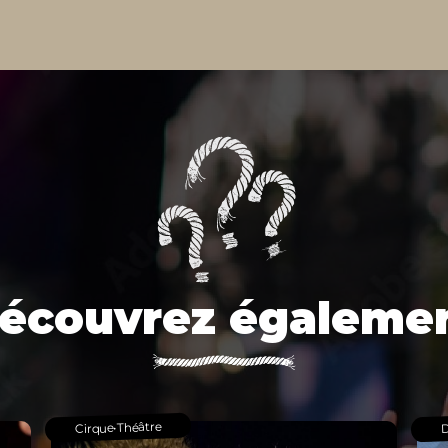
écouvrez égaleme
Théâtre
D
•
Cirque