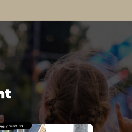
nt
éambulation