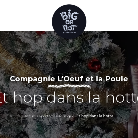
Compagnie L'Oeuf et la Poule
Et hop dans la hott
Accueil
>
Spectacles
>
Musique
>
Et hop dans la hotte