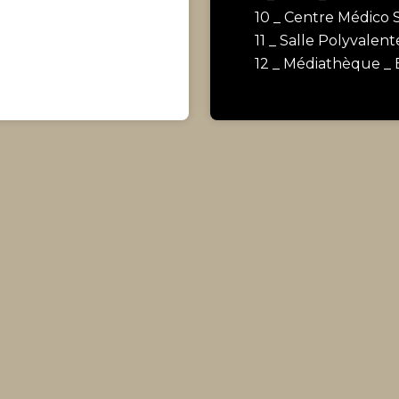
10 _ Centre Médico 
11 _ Salle Polyvalent
12 _ Médiathèque _