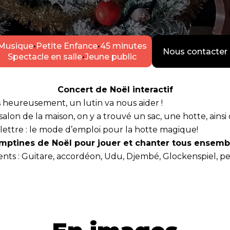
Musique
•
Petite Enfance
•
45 minutes
Nous contacter
Spectacle en salle
•
Jeune public
Concert de Noël interactif
is heureusement, un lutin va nous aider !
lon de la maison, on y a trouvé un sac, une hotte, ainsi
 lettre : le mode d’emploi pour la hotte magique!
ptines de Noël pour jouer et chanter tous ensembl
nts : Guitare, accordéon, Udu, Djembé, Glockenspiel, peti