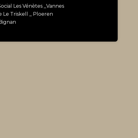
Social Les Vénètes _Vannes
e Le Triskell _ Ploeren
 Bignan