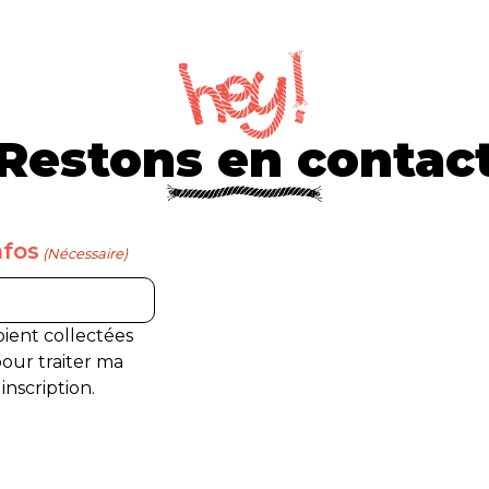
Restons en contac
nfos
(Nécessaire)
oient collectées
pour traiter ma
nscription.